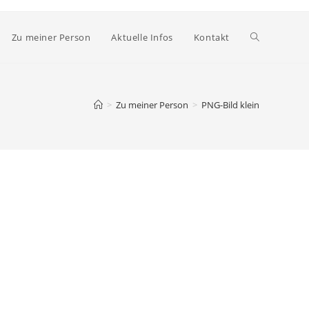
Website-
Zu meiner Person
Aktuelle Infos
Kontakt
Suche
>
Zu meiner Person
>
PNG-Bild klein
umschalten