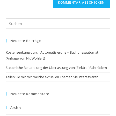
Adresse
Website-
ein
zum
URL
Kommentieren
ein
ein
(optional)
Neueste Beiträge
Kostensenkung durch Automatisierung – Buchungsautomat
(Anfrage von Hr. Wohlert)
Steuerliche Behandlung der Überlassung von (Elektro-)Fahrrädern
Teilen Sie mir mit, welche aktuellen Themen Sie interessieren!
Neueste Kommentare
Archiv