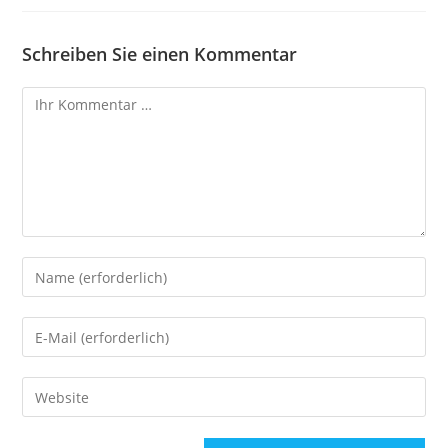
Schreiben Sie einen Kommentar
Kommentar
Geben
Sie
Ihren
Geben
Namen
Sie
oder
Ihre
Geben
Benutzernamen
E-
Sie
zum
Mail-
Ihre
Kommentieren